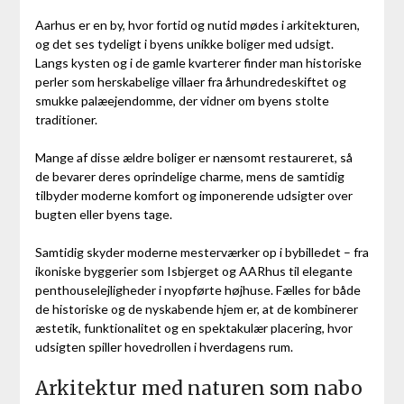
Aarhus er en by, hvor fortid og nutid mødes i arkitekturen,
og det ses tydeligt i byens unikke boliger med udsigt.
Langs kysten og i de gamle kvarterer finder man historiske
perler som herskabelige villaer fra århundredeskiftet og
smukke palæejendomme, der vidner om byens stolte
traditioner.
Mange af disse ældre boliger er nænsomt restaureret, så
de bevarer deres oprindelige charme, mens de samtidig
tilbyder moderne komfort og imponerende udsigter over
bugten eller byens tage.
Samtidig skyder moderne mesterværker op i bybilledet – fra
ikoniske byggerier som Isbjerget og AARhus til elegante
penthouselejligheder i nyopførte højhuse. Fælles for både
de historiske og de nyskabende hjem er, at de kombinerer
æstetik, funktionalitet og en spektakulær placering, hvor
udsigten spiller hovedrollen i hverdagens rum.
Arkitektur med naturen som nabo