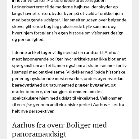
innovative tanker. Fra de snoede brostensgader i
Latinerkvarteret til de moderne højhuse, der skyder op
langs havnefronten, byder byen på et væld af unikke hjem
med betagende udsigter. Her smelter udsyn over bølgende
skove, glitrende bugt og pulserende byliv sammen, og
hvert hjem fortæller sin egen historie om visionært design
og personlighed.
I denne artikel tager vi dig med på en rundtur til Aarhus’
mest imponerende boliger, hvor arkitekturen ikke blot er et
spørgsmål om æstetik, men også om at skabe rammer for liv
i samspil med omgivelserne. Vi dykker ned i både historiske
perler og nyskabende mesterværker, undersøger hvordan
bæredygtighed og naturnærhed præger byggeriet, og
møder beboere, der har gjort drømmen om det
spektakulære hjem med udsigt til virkelighed. Velkommen
til en rejse gennem arkitektoniske perler i Aarhus – set fra
helt nye perspektiver.
Aarhus fra oven: Boliger med
panoramaudsigt