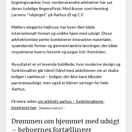
bygningsværker, hvor verdenskendte arkitekter har sat
deres tydelige fingeraftryk. Med ikoner som Henning
Larsens “Isbjerget” på Aarhus Ø og C.F.
Møllers elegante højhuse, har byen fået både
internationalt format og unikke hjem med udsigt. Disse
arkitektoniske perler kombinerer innovative materialer,
spændende former og gennemtænkte løsninger, der både
respekterer byens historie og peger ind i fremtiden.
Resultatet er et levende bybillede, hvor moderne design og
funktionalitet går hånd i hånd med ambitionen om at skabe
boliger i særklasse – boliger, der ikke bare tilbyder
panoramaudsigt, men også er blevet vartegn for hele
Aarhus.
Få mere viden
om arkitekt aarhus – funktionalisme-
inspireret her
.
Drømmen om hjemmet med udsigt
– beboernes fortællinger