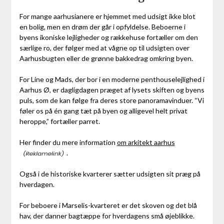
For mange aarhusianere er hjemmet med udsigt ikke blot
en bolig, men en drøm der går i opfyldelse. Beboerne i
byens ikoniske lejligheder og rækkehuse fortæller om den
særlige ro, der følger med at vågne op til udsigten over
Aarhusbugten eller de grønne bakkedrag omkring byen.
For Line og Mads, der bor i en moderne penthouselejlighed i
Aarhus Ø, er dagligdagen præget af lysets skiften og byens
puls, som de kan følge fra deres store panoramavinduer. “Vi
føler os på én gang tæt på byen og alligevel helt privat
heroppe,” fortæller parret.
Her finder du mere information
om arkitekt aarhus
.
Også i de historiske kvarterer sætter udsigten sit præg på
hverdagen.
For beboere i Marselis-kvarteret er det skoven og det blå
hav, der danner bagtæppe for hverdagens små øjeblikke.