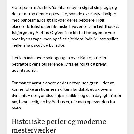
Fra toppen af Aarhus åbenbarer byen sig i al sin pragt, og
det er netop denne oplevelse, som de eksklusive boliger
med panoramaudsigt tilbyder deres beboere. Højt
placerede lejligheder i ikoniske byggerier som Lighthouse,
Isbjerget og Aarhus Ø giver ikke blot et betagende vue
over byens tage, men også et sjældent indblik i samspillet
mellem hav, skov og bymidte.
Her kan man nyde solopgangen over Kattegat eller
betragte byens pulserende liv fra et roligt og privat
udsigtspunkt.
For mange aarhusianere er det netop udsigten – det at
kunne følge årstidernes skiften i landskabet og byens
dynamik – der gør disse hjem unikke, og som dagligt minder
om, hvor særlig en by Aarhus er, når man oplever den fra
oven.
Historiske perler og moderne
mesterværker