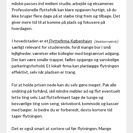
måske passes ind mellem studie, arbejde og eksamener.
Professionelle flyttefolk kan klare opgaven hurtigt, så du
ikke bruger flere dage på at slæbe ting frem og tilbage. Det
giver mere tid til at komme på plads og fokusere på
hverdagen.
I hovedstaden er et
Flyttefirma København
særligt relevant for studerende, fordi mange bor i små
lejligheder, værelser eller kollegier med begrænset adgang.
Der kan være smalle trapper, fælles opgange og vanskelige
parkeringsforhold. Et lokalt firma kan planlægge flytningen
effektivt, selv når pladsen er trang.
For at holde prisen nede kan du selv gøre meget. Pak alle
småting på forhånd, skil mindre møbler ad og flyt eventuelt
lette ting selv. Lad flyttefirmaet tage de tunge og
besværlige ting som seng, skrivebord, kommode og kasser
med bøger. Jo bedre du er forberedt, desto kortere tid
tager flytningen.
Det er også smart at sortere ud før flytningen. Mange