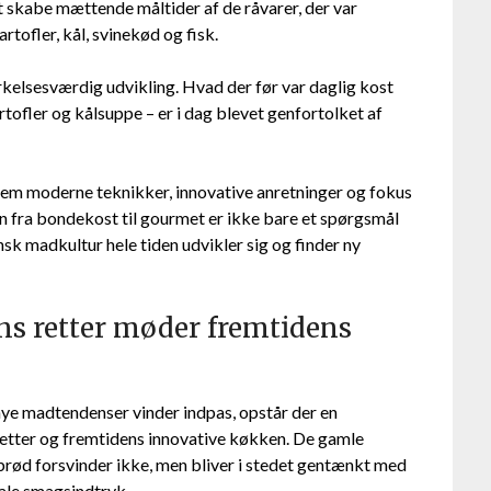
 skabe mættende måltider af de råvarer, der var
tofler, kål, svinekød og fisk.
elsesværdig udvikling. Hvad der før var daglig kost
tofler og kålsuppe – er i dag blevet genfortolket af
nnem moderne teknikker, innovative anretninger og fokus
en fra bondekost til gourmet er ikke bare et spørgsmål
k madkultur hele tiden udvikler sig og finder ny
ens retter møder fremtidens
ye madtendenser vinder indpas, opstår der en
etter og fremtidens innovative køkken. De gamle
rød forsvinder ikke, men bliver i stedet gentænkt med
ale smagsindtryk.