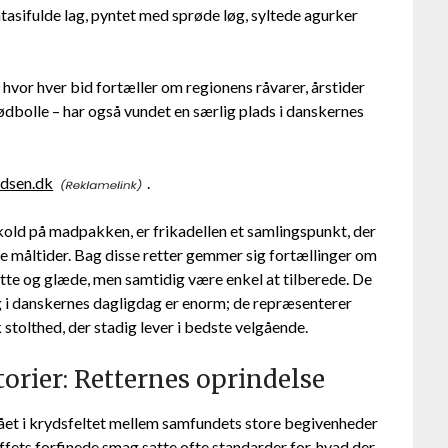
tasifulde lag, pyntet med sprøde løg, syltede agurker
 hvor hver bid fortæller om regionens råvarer, årstider
kødbolle – har også vundet en særlig plads i danskernes
adsen.dk
.
kold på madpakken, er frikadellen et samlingspunkt, der
måltider. Bag disse retter gemmer sig fortællinger om
te og glæde, men samtidig være enkel at tilberede. De
 i danskernes dagligdag er enorm; de repræsenterer
 stolthed, der stadig lever i bedste velgående.
orier: Retternes oprindelse
ået i krydsfeltet mellem samfundets store begivenheder
ets forfinede smag satte ofte standarder for, hvad der