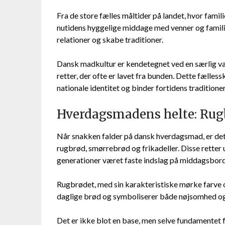
Fra de store fælles måltider på landet, hvor fami
nutidens hyggelige middage med venner og familie
relationer og skabe traditioner.
Dansk madkultur er kendetegnet ved en særlig væ
retter, der ofte er lavet fra bunden. Dette fælle
nationale identitet og binder fortidens traditio
Hverdagsmadens helte: Rugb
Når snakken falder på dansk hverdagsmad, er de
rugbrød, smørrebrød og frikadeller. Disse retter
generationer været faste indslag på middagsbor
Rugbrødet, med sin karakteristiske mørke farve 
daglige brød og symboliserer både nøjsomhed og
Det er ikke blot en base, men selve fundamentet f