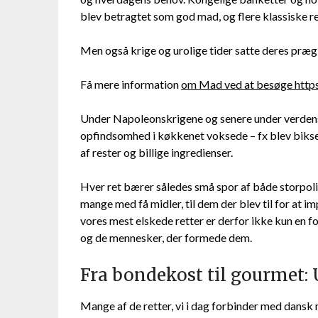
blev betragtet som god mad, og flere klassiske re
Men også krige og urolige tider satte deres præ
Få mere information
om Mad ved at besøge https
Under Napoleonskrigene og senere under verdens
opfindsomhed i køkkenet voksede – fx blev bikse
af rester og billige ingredienser.
Hver ret bærer således små spor af både storpolit
mange med få midler, til dem der blev til for at i
vores mest elskede retter er derfor ikke kun en 
og de mennesker, der formede dem.
Fra bondekost til gourmet: 
Mange af de retter, vi i dag forbinder med dansk