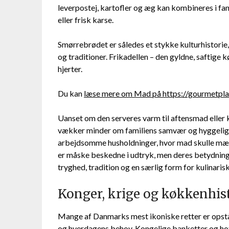
leverpostej, kartofler og æg kan kombineres i fan
eller frisk karse.
Smørrebrødet er således et stykke kulturhistorie,
og traditioner. Frikadellen – den gyldne, saftige 
hjerter.
Du kan
læse mere om Mad på https://gourmetpl
Uanset om den serveres varm til aftensmad eller 
vækker minder om familiens samvær og hyggelige 
arbejdsomme husholdninger, hvor mad skulle mæt
er måske beskedne i udtryk, men deres betydning
tryghed, tradition og en særlig form for kulinarisk
Konger, krige og køkkenhist
Mange af Danmarks mest ikoniske retter er opst
og hverdagens behov. Kongelige banketter og hoff