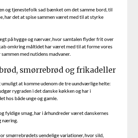
lien og tjenestefolk sad bænket om det samme bord, til
, har det at spise sammen været med til at styrke
gt på hygge og nærvær, hvor samtalen flyder frit over
sskab omkring måltidet har været med til at forme vores
ner sammen med nutidens madvaner.
rød, smørrebrød og frikadeller
t umuligt at komme udenom de tre uundværlige helte:
 udgør rygraden i det danske køkken og har i
det hos både unge og gamle.
og fyldige smag, har i århundreder været danskernes
 næring.
or smørrebrødets uendelige variationer, hvor sild,