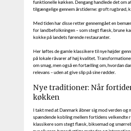
funktionelle køkken. Dengang handlede det om at
tilgængelige gennem årstiderne: groft rugbrød, kar
Med tiden har disse retter gennemgået en bemærk
for landbefolkningen – som stegt flæsk, brune kar
kokke på landets førende restauranter.
Her løftes de gamle klassikere til nye højder ge
på lokale råvarer af høj kvalitet. Transformation
om smag, men også en fortælling om, hvordan dans
relevans – uden at give slip på sine rødder.
Nye traditioner: Når fortid
køkken
I takt med at Danmark åbner sig mod verden og n
spændende kobling mellem fortidens velkendte r
klassikere som stegt flæsk, biksemad og smørreb
nye råvarer, bæredygtige metoder og internation