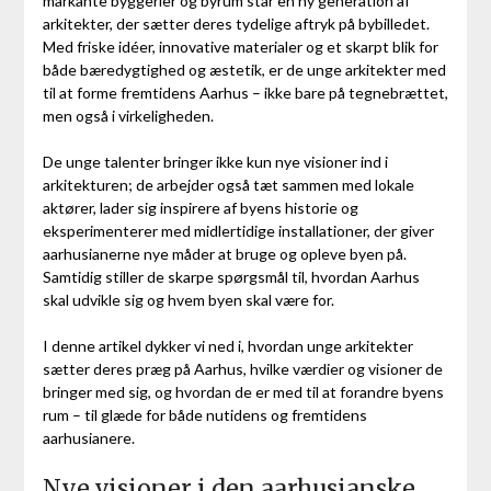
markante byggerier og byrum står en ny generation af
arkitekter, der sætter deres tydelige aftryk på bybilledet.
Med friske idéer, innovative materialer og et skarpt blik for
både bæredygtighed og æstetik, er de unge arkitekter med
til at forme fremtidens Aarhus – ikke bare på tegnebrættet,
men også i virkeligheden.
De unge talenter bringer ikke kun nye visioner ind i
arkitekturen; de arbejder også tæt sammen med lokale
aktører, lader sig inspirere af byens historie og
eksperimenterer med midlertidige installationer, der giver
aarhusianerne nye måder at bruge og opleve byen på.
Samtidig stiller de skarpe spørgsmål til, hvordan Aarhus
skal udvikle sig og hvem byen skal være for.
I denne artikel dykker vi ned i, hvordan unge arkitekter
sætter deres præg på Aarhus, hvilke værdier og visioner de
bringer med sig, og hvordan de er med til at forandre byens
rum – til glæde for både nutidens og fremtidens
aarhusianere.
Nye visioner i den aarhusianske