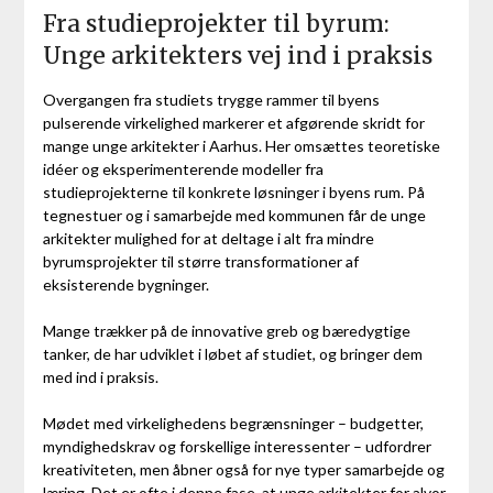
Fra studieprojekter til byrum:
Unge arkitekters vej ind i praksis
Overgangen fra studiets trygge rammer til byens
pulserende virkelighed markerer et afgørende skridt for
mange unge arkitekter i Aarhus. Her omsættes teoretiske
idéer og eksperimenterende modeller fra
studieprojekterne til konkrete løsninger i byens rum. På
tegnestuer og i samarbejde med kommunen får de unge
arkitekter mulighed for at deltage i alt fra mindre
byrumsprojekter til større transformationer af
eksisterende bygninger.
Mange trækker på de innovative greb og bæredygtige
tanker, de har udviklet i løbet af studiet, og bringer dem
med ind i praksis.
Mødet med virkelighedens begrænsninger – budgetter,
myndighedskrav og forskellige interessenter – udfordrer
kreativiteten, men åbner også for nye typer samarbejde og
læring. Det er ofte i denne fase, at unge arkitekter for alvor