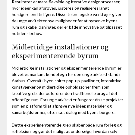
Resultatet er mere fleksible og iterative designprocesser,
hvor ideer kan afprøves, justeres og realiseres langt
hurtigere end tidligere. Disse teknologiske værktøjer giver
de unge arkitekter nye muligheder for at nytænke byens
rum og skabe løsninger, der er både innovative og tilpasset
nutidens behov.
Midlertidige installationer og
eksperimenterende byrum
Midlertidige installationer og eksperimenterende byrum er
blevet et markant kendetegn for den unge arkitektstand i
Aarhus. Overalt i byen spirer pop-up-pavilloner, interaktive
kunstværker og midlertidige opholdszoner frem som
kreative greb, der udfordrer den traditionelle brug af det
offentlige rum. For unge arkitekter fungerer disse projekter
som en platform til at afprøve nye idéer, materialer og
samarbejdsformer, ofte i tæt dialog med byens borgere.
Dette eksperimenterende greb skaber både rum for leg og
refleksion, og gør det muligt at undersøge, hvordan selv