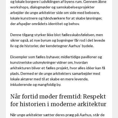
og lokale borgere i udviklingen af byens rum. Gennem åbne
workshops, dialogmøder og samskabelsesprojekter
arbejder de unge arkitekter side om side med beboere,
lokale kunstnere og håndværkere for at skabe løsninger,
der afspejler områdets identitet og behov.
Denne tilgang styrker ikke blot fællesskabsfølelsen, men
sikrer også, at nye byrum og bygninger får rod i det levede
liv og de historier, der kendetegner Aarhus’ bydele.
Eksempler som fælles byhaver, midlertidige pavilloner og
kunstneriske udsmykninger vidner om, hvordan
arkitekturen bliver et fælles projekt, hvor alles idéer kan få
plads. Dermed er de unge arkitekters samarbejder med
lokale aktører med til at skabe en mere levende,
inkluderende og mangfoldig by.
Når fortid møder fremtid: Respekt
for historien i moderne arkitektur
Når unge arkitekter sætter deres præg på Aarhus, står de