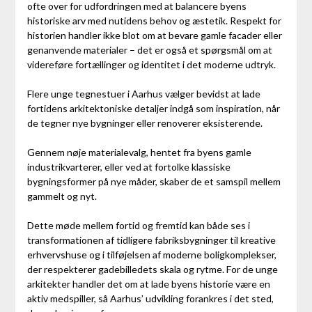
ofte over for udfordringen med at balancere byens
historiske arv med nutidens behov og æstetik. Respekt for
historien handler ikke blot om at bevare gamle facader eller
genanvende materialer – det er også et spørgsmål om at
videreføre fortællinger og identitet i det moderne udtryk.
Flere unge tegnestuer i Aarhus vælger bevidst at lade
fortidens arkitektoniske detaljer indgå som inspiration, når
de tegner nye bygninger eller renoverer eksisterende.
Gennem nøje materialevalg, hentet fra byens gamle
industrikvarterer, eller ved at fortolke klassiske
bygningsformer på nye måder, skaber de et samspil mellem
gammelt og nyt.
Dette møde mellem fortid og fremtid kan både ses i
transformationen af tidligere fabriksbygninger til kreative
erhvervshuse og i tilføjelsen af moderne boligkomplekser,
der respekterer gadebilledets skala og rytme. For de unge
arkitekter handler det om at lade byens historie være en
aktiv medspiller, så Aarhus’ udvikling forankres i det sted,