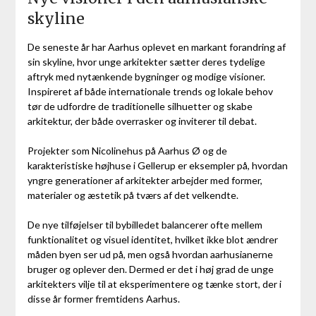
skyline
De seneste år har Aarhus oplevet en markant forandring af
sin skyline, hvor unge arkitekter sætter deres tydelige
aftryk med nytænkende bygninger og modige visioner.
Inspireret af både internationale trends og lokale behov
tør de udfordre de traditionelle silhuetter og skabe
arkitektur, der både overrasker og inviterer til debat.
Projekter som Nicolinehus på Aarhus Ø og de
karakteristiske højhuse i Gellerup er eksempler på, hvordan
yngre generationer af arkitekter arbejder med former,
materialer og æstetik på tværs af det velkendte.
De nye tilføjelser til bybilledet balancerer ofte mellem
funktionalitet og visuel identitet, hvilket ikke blot ændrer
måden byen ser ud på, men også hvordan aarhusianerne
bruger og oplever den. Dermed er det i høj grad de unge
arkitekters vilje til at eksperimentere og tænke stort, der i
disse år former fremtidens Aarhus.