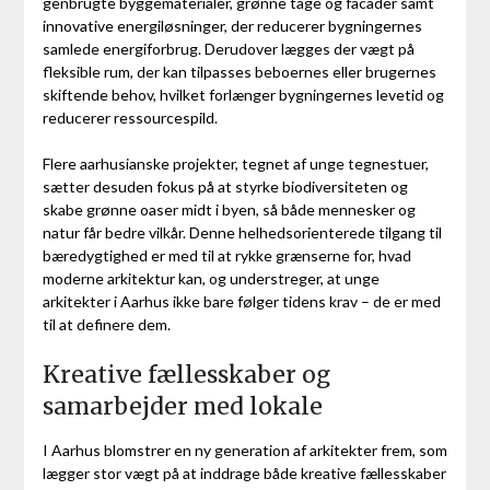
genbrugte byggematerialer, grønne tage og facader samt
innovative energiløsninger, der reducerer bygningernes
samlede energiforbrug. Derudover lægges der vægt på
fleksible rum, der kan tilpasses beboernes eller brugernes
skiftende behov, hvilket forlænger bygningernes levetid og
reducerer ressourcespild.
Flere aarhusianske projekter, tegnet af unge tegnestuer,
sætter desuden fokus på at styrke biodiversiteten og
skabe grønne oaser midt i byen, så både mennesker og
natur får bedre vilkår. Denne helhedsorienterede tilgang til
bæredygtighed er med til at rykke grænserne for, hvad
moderne arkitektur kan, og understreger, at unge
arkitekter i Aarhus ikke bare følger tidens krav – de er med
til at definere dem.
Kreative fællesskaber og
samarbejder med lokale
I Aarhus blomstrer en ny generation af arkitekter frem, som
lægger stor vægt på at inddrage både kreative fællesskaber